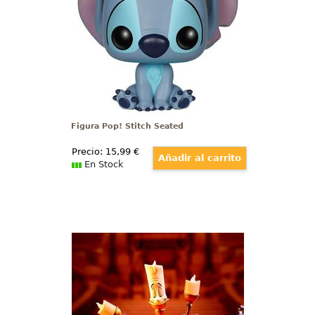
personajes más queridos del
universo Disney. Con una altura
aproximada de 9 cm y fabricada
en vinilo
Figura Pop! Stitch Seated
Precio:
15
,99
€
En Stock
Lámpara Lumiere La Bella y la
Bestia
Espectacular lámpara oficial de
Lumiere basado en el clásico de
Disney La Bella y la Bestia. Esta
pieza de coleccionista está
realizada en pvc y tiene una