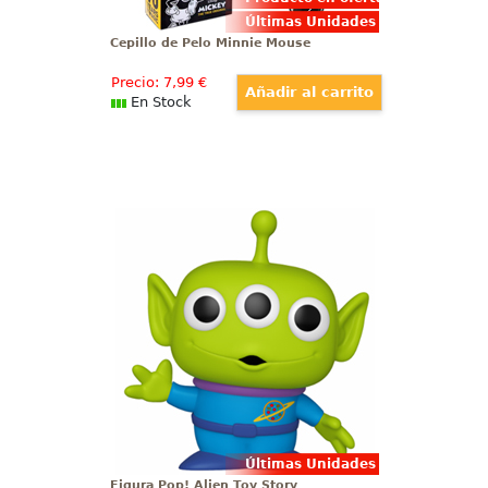
Últimas Unidades
Cepillo de Pelo Minnie Mouse
Precio:
7
,99
€
En Stock
Figura Pop! Alien Toy Story
Lleva un pedazo de la aventura
espacial a tu hogar con la figura
Pop! de Alien de Toy Story. Este
coleccionable de vinilo, creado
por la reconocida firma Funko,
captura la esencia del simpático
extraterrestre con su diseño
característico.
Últimas Unidades
Figura Pop! Alien Toy Story