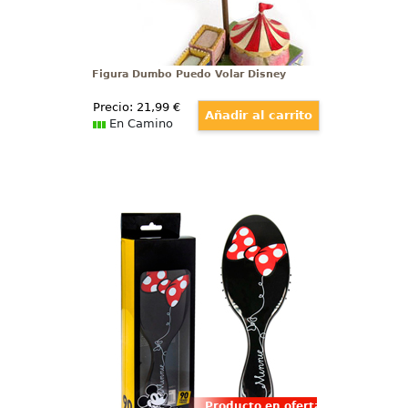
Figura Dumbo Puedo Volar Disney
Precio:
21
,99
€
En Camino
Cepillo de Pelo Minnie Mouse
Precioso cepillo de pelo de Minnie
Mouse basado en la popular
ratona de la factoría Disney.
Ahora las ratonas y ratones de la
casa podrán tener el cepillo más
cuqui de Disney y celebrar con
Mickey su 90 aniversario.
Producto en oferta