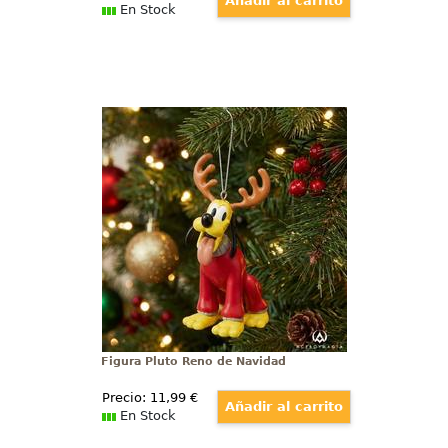
En Stock
Figura Pluto Reno de Navidad
Divertido adorno de Navidad de
Pluto disfrazado de Reno de
Navidad. Pon un toque Disney a tu
árbol de Navidad con este
preciosos adorno que ha sido
moldeado y pintado para
parecerse al carismático Pluto.
Figura Pluto Reno de Navidad
Precio:
11
,99
€
En Stock