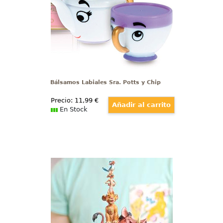
precioso set está compuesto la
Sra. Potts de 7 gr., que es una
preciosa tetera y la divertida
tacita Chip de 5 gr.,
Bálsamos Labiales Sra. Potts y Chip
Precio:
11
,99
€
En Stock
Figura Pumba, Simba, Timón y
Zazu
Figura de Pumba, Simba, Timón y
Zazu basados en el Clásico de El
Rey León (The Lion King), Jim
Shore ha elaborado esta figura
tiene una altura aproximada de
20 cm., en donde se ha mezclado