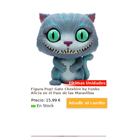
Figura Pop! Gato Cheshire by Funko
Alicia en el País de las Maravillas
Figura del Gato Cheshire realizada
en vinilo perteneciente a la línea
Pop! de Funko. La figura tiene una
altura aproximada de 10 cm., y
está basada en la película de
Disney Alicia en el País de las
Maravillas.
Últimas Unidades
Figura Pop! Gato Cheshire by Funko
Alicia en el País de las Maravillas
Precio:
15
,99
€
En Stock
This site uses cookies