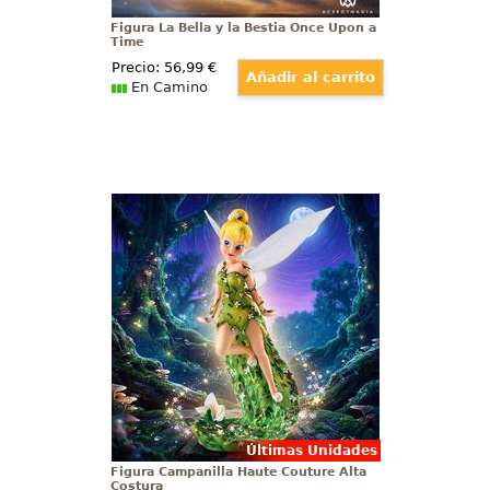
Figura La Bella y la Bestia Once Upon a
Time
Precio:
56
,99
€
En Camino
Figura Campanilla Haute Couture
Alta Costura
Mágica figura de Campanilla
(Tinker Bell) de la línea Haute
Couture de Walt Disney basada en
el clásico Peter Pan de 1953.
Últimas Unidades
Figura Campanilla Haute Couture Alta
Costura