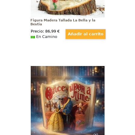
Figura Madera Tallada La Bella y la
Bestia
Precio:
86
,99
€
En Camino
Figura La Bella y la Bestia Once
Upon a Time
Déjate cautivar por la magia
atemporal de "La Bella y la
Bestia" con la exquisita figura del
cuento que rinde homenaje al
clásico de Walt Disney de 1991.
Con una altura de
aproximadamente 17,5 cm