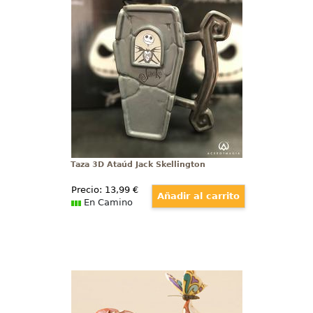
Taza oficial de Disney con el
motivo en 3D del ataúd del
famoso Jack Skellington basado
en la película de Pesadilla antes
de Navidad, revive las aventuras
de este peculiar personaje con
esta taza realizada en cerámica
Taza 3D Ataúd Jack Skellington
Precio:
13
,99
€
En Camino
Figura de Bambi Disney Traditions
Tierna figura de Bambi basado en
el clásico de 1942 de Walt Disney.
Con esta figura de cerca de 12