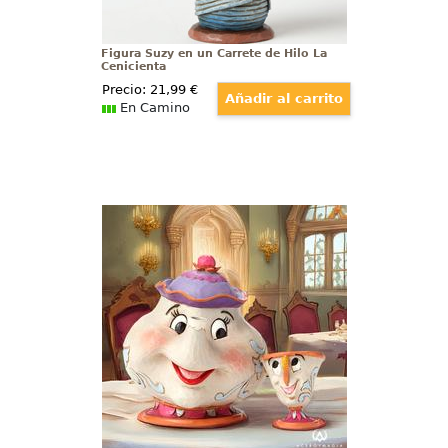
Figura Suzy en un Carrete de Hilo La
Cenicienta
Precio:
21
,99
€
En Camino
Figura Mrs. Potts and Chip La Bella
y la Bestia
Figura de Mrs. Potts and Chip
basada en el clásico de Walt
Disney “La Bella y la Bestia” de
1991, con aproximadamente 10
cm., de altura.