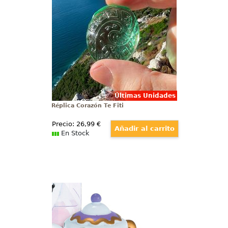
transportará al fascinante mundo
del Pacífico inspirado en la
película Vaiana Waialiki (Moana),
la legendaria historia del fin del
mundo.
Últimas Unidades
Réplica Corazón Te Fiti
Precio:
26
,99
€
En Stock
Bálsamos Labiales Sra. Potts y Chip
Conjunto de dos bálsamos
labiales de la Sra. Potts y Chip
basados en el clásico de Disney
“La Bella y la Bestia”. Este