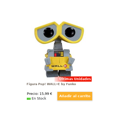
Figura Pop! WALL•E by Funko
Divertida Figura de Wall-E
realizada en vinilo perteneciente
a la línea Pop! de Funko. La figura
tiene una altura aproximada de
10 cm., y está basada en el tierno
robot de la línea WALL•E.
Últimas Unidades
Figura Pop! WALL•E by Funko
Precio:
15
,99
€
En Stock