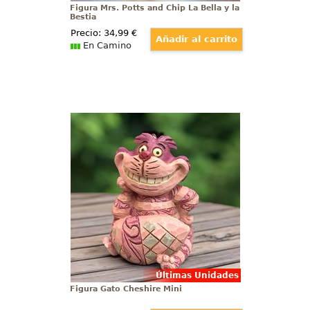
Figura Mrs. Potts and Chip La Bella y la
Bestia
Precio:
34
,99
€
En Camino
Figura Gato Cheshire Mini
Simpática figura mini del Gato
Cheshire basado en el clásico de
Alicia en el País de las Maravillas
de Walt Disney. Con esta figura de
cerca de 8 cm., de altura.
Últimas Unidades
Figura Gato Cheshire Mini