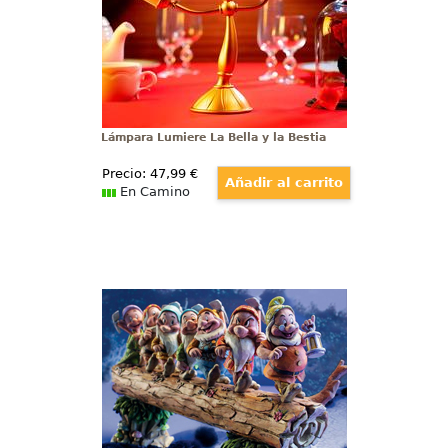
dimensiones aproximadas de 24 x
9 x 32 cm.
Lámpara Lumiere La Bella y la Bestia
Precio:
47
,99
€
En Camino
Figura Los 7 Enanitos Vuelta al
Hogar
Entrañable figura de Los 7
Enanitos de la película
“Blancanieves y los 7 Enanitos”
realizada por el artista Jim Shore
titulada “Vuelta al Hogar”.