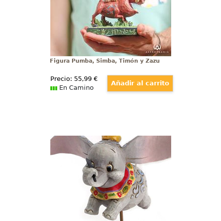
la magia de las figuras de Walt
Disney
Figura Pumba, Simba, Timón y Zazu
Precio:
55
,99
€
En Camino
Figura Dumbo Puedo Volar Disney
Figura de Dumbo recreando la
escena “Puedo Volar” del Clásico
de Disney Dumbo realizada por
Jim Shore.