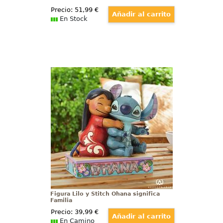
Precio:
51
,99
€
En Stock
Figura Lilo y Stitch Ohana significa
Familia
Experimenta la magia de la
familia con la entrañable figura
de Lilo y Stitch, capturando la
esencia pura y conmovedora de
la película atemporal de Walt
Disney.
Figura Lilo y Stitch Ohana significa
Familia
Precio:
39
,99
€
En Camino