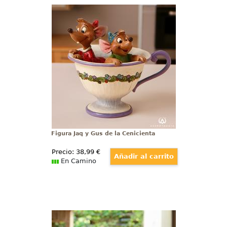
Figura Jaq y Gus de la Cenicienta
¡Embárcate en un cuento
encantado con la figura de los
adorables ratoncitos Jaq y Gus,
cautivadora obra maestra
inspirada en la atemporal película
"La Cenicienta"!
Figura Jaq y Gus de la Cenicienta
Precio:
38
,99
€
En Camino
Figura 65 Aniversario Peter y
Wendy