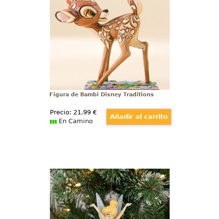
cm.,
Figura de Bambi Disney Traditions
Precio:
21
,99
€
En Camino
Figura de Navidad Campanilla
Añade un toque de magia y
fantasía a tu árbol con este
encantador adorno navideño de
Campanilla. Con su clásico vestido
verde y su inconfundible espíritu