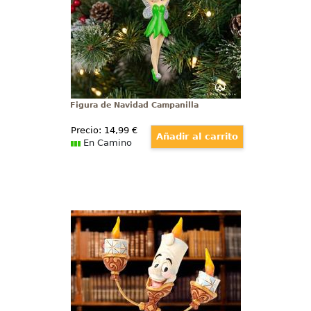
travieso, este adorno captura toda
la esencia del querido personaje
de Disney.
Figura de Navidad Campanilla
Precio:
14
,99
€
En Camino
Figura Lumiere La Bella y la Bestia
Figura de Lumiere basada en el
clásico de Walt Disney “La Bella y
la Bestia” de 1991, con
aproximadamente 12 cm., de
altura.