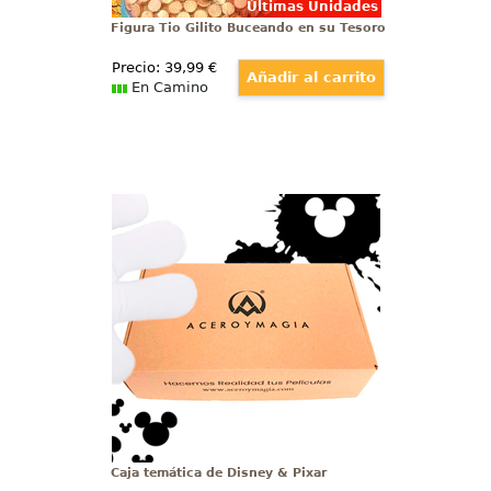
Últimas Unidades
Figura Tio Gilito Buceando en su Tesoro
Precio:
39
,99
€
En Camino
Caja temática de Disney & Pixar
Caja temática de Disney. ¿Crees
en la magia? Tenemos la caja más
cuqui del mundo de Walt Disney,
una caja sorpresa llena de
contenido Disney y Pixar para
amantes del mágico mundo de
Walt Disney.
Caja temática de Disney & Pixar