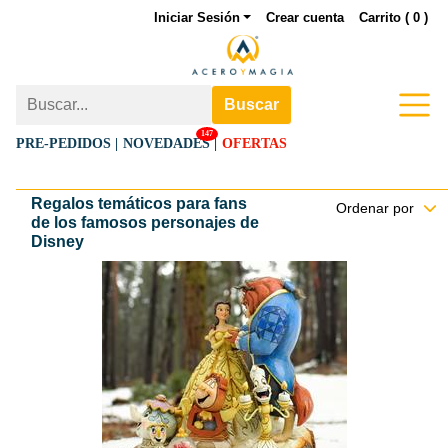
Iniciar Sesión
Crear cuenta
Carrito (
0
)
Buscar
147
PRE-PEDIDOS |
NOVEDADES
|
OFERTAS
Regalos temáticos para fans
Ordenar por
de los famosos personajes de
Disney
Figura Madera Tallada La Bella y la
Bestia
Explora el mágico mundo de "La
Bella y la Bestia" con esta
deslumbrante figura de madera
tallada que captura a la
perfección la esencia y el encanto
de la amada película de Walt
Disney.