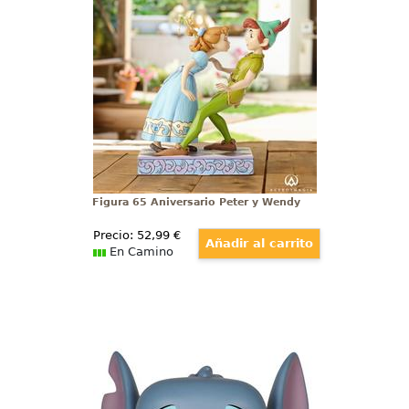
Figura 65 Aniversario del Clásico
de Disney Peter Pan, Jim Shore ha
elaborado esta figura con unas
dimensiones aproximadas de 19 x
11 x 17 cm., en donde se ha
mezclado la magia de las figuras
de Walt Disney con el arte
Heartwood Creek
Figura 65 Aniversario Peter y Wendy
Precio:
52
,99
€
En Camino
Figura Pop! Stitch Seated
Ternura, travesura y diseño se
unen en esta figura oficial POP de
Stitch sentado, uno de los