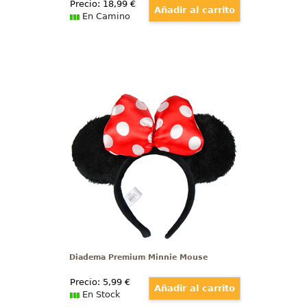
Precio:
18
,99
€
En Camino
Diadema Premium Minnie Mouse
Preciosa diadema premium de
Minnie Mouse, basada en la
popular ratona de la factoría
Disney. Esta preciosa diadema
está realizada en poliéster y tiene
un tamaño aproximado de 24,5 X
21,5 X 4 cm.
Diadema Premium Minnie Mouse
Precio:
5
,99
€
En Stock