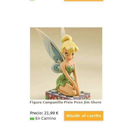
Figura Campanilla Pixie Pose Jim
Shore
Tierna figura de Campanilla Pixie
Pose (Tinker Bell Pixie Pose) con
una altura aproximada de 13 cm.,
Figura Campanilla Pixie Pose Jim Shore
Precio:
21
,99
€
En Camino