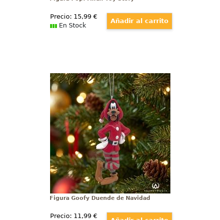
Precio:
15
,99
€
En Stock
Figura Goofy Duende de Navidad
Divertido adorno de Navidad de
Goofy disfrazado de Duende de
Navidad. Pon un toque Disney a tu
árbol de Navidad con este
preciosos adorno que ha sido
moldeado y pintado para
parecerse al carismático Goofy.
Figura Goofy Duende de Navidad
Precio:
11
,99
€