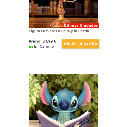
Últimas Unidades
Figura Lumiere La Bella y la Bestia
Precio:
24
,99
€
En Camino
Figura Stitch Buscando Familia
Déjate encantar por la ternura de
Stitch con esta adorable figura
inspirada en la película "Lilo &
Stitch" de Walt Disney, un clásico
atemporal que ha conquistado
corazones desde su estreno en el
año 2002.