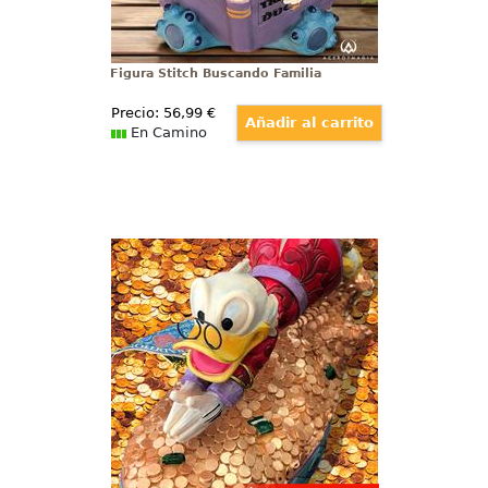
Figura Stitch Buscando Familia
Precio:
56
,99
€
En Camino
Figura Tio Gilito Buceando en su
Tesoro
Figura del Tío Gilito nadando y
buceando en su montaña de
dinero, esta divertida figura tiene
una altura aproximada de 12,5
cm., se ha mezclado la magia de
las figuras de Walt Disney.