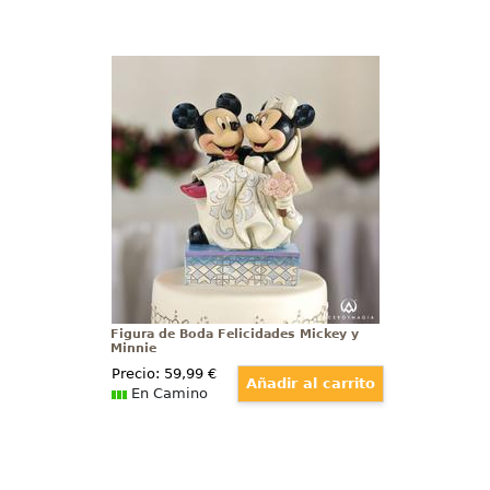
Figura de Boda Felicidades Mickey
y Minnie
¡Celebremos el amor con la
espectacular figura de Mickey
Mouse y Minnie Mouse en su día
especial! Prepárate para una
boda llena de magia y encanto
con esta figura extraordinaria
creada por el talentoso artista Jim
Shore.
Figura de Boda Felicidades Mickey y
Minnie
Precio:
59
,99
€
En Camino