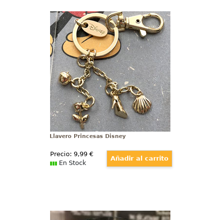
Llavero Princesas Disney
Precioso llavero oficial de Las
Princesas Disney. El llavero está
realizado en metal fundido con un
acabado dorado. Disfruta de este
precioso llavero con algunos de
los objetos más característicos de
las princesas Disney.
Llavero Princesas Disney
Precio:
9
,99
€
En Stock
Taza 3D Ataúd Jack Skellington