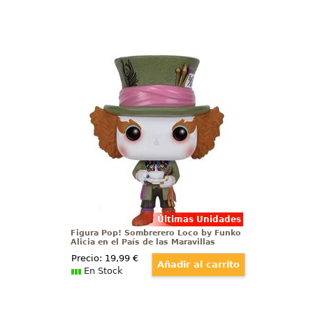
Figura Pop! Sombrerero Loco by
Funko Alicia en el País de las
Maravillas
Figura de El Sombrerero Loco
realizada en vinilo perteneciente
a la línea Pop! de Funko. La figura
tiene una altura aproximada de
10 cm., y está basada en la
película de Disney Alicia en el País
de las Maravillas.
Últimas Unidades
Figura Pop! Sombrerero Loco by Funko
Alicia en el País de las Maravillas
Precio:
19
,99
€
En Stock