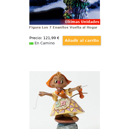
Últimas Unidades
Figura Los 7 Enanitos Vuelta al Hogar
Precio:
121
,99
€
En Camino
Figura Suzy en un Carrete de Hilo
La Cenicienta
Figura de la ratoncita Suzy sobre
un carrete de hilo basada en la
película de La Cenicienta, con
unas medidas aproximadas de
10,5 x 5 x 7 cm., se ha mezclado
la magia de las figuras de Walt
Disney con el arte Heartwood
Creek.