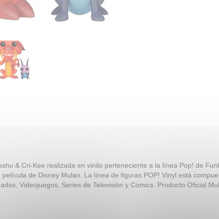
shu & Cri-Kee realizada en vinilo perteneciente a la línea Pop! de Fun
 película de Disney Mulan. La línea de figuras POP! Vinyl está compue
ados, Videojuegos, Series de Televisión y Comics. Producto Oficial Mu