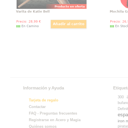
Producto en oferta
Varita de Katie Bell
Mochila G
Precio:
28
,99
€
Precio:
26
En Camino
En Stoc
Información y Ayuda
Etiquet
300
Tarjeta de regalo
bufan
Contactar
Defini
FAQ - Preguntas frecuentes
espa
Registrarse en Acero y Magia
iron 
pirata
Quiénes somos