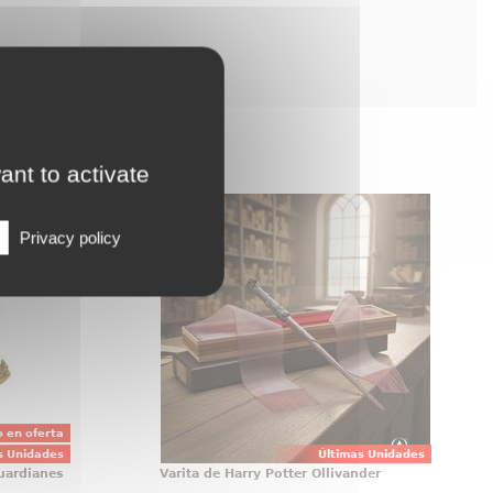
ant to activate
g Groot
Varita de Harry Potter Ollivander
 by Funko
Varita de Harry Potter original con
Privacy policy
realizada
licencia oficial, diseñada para
 la línea
convertir cualquier colección en
tiene una
una pieza con presencia propia
0 cm., y
desde el primer vistazo. Esta
ícula de
réplica de Harry Potter a escala
axia de
1:1 reúne acabado cuidado
l Comics.
 en oferta
s Unidades
Últimas Unidades
uardianes
Varita de Harry Potter Ollivander