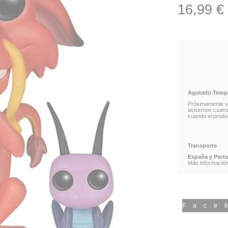
16,99 €
MULAN
Agotado Tempor
Próximamente vo
avisemos cuando 
cuando el produc
Transporte
España y Portu
Más información 
Face