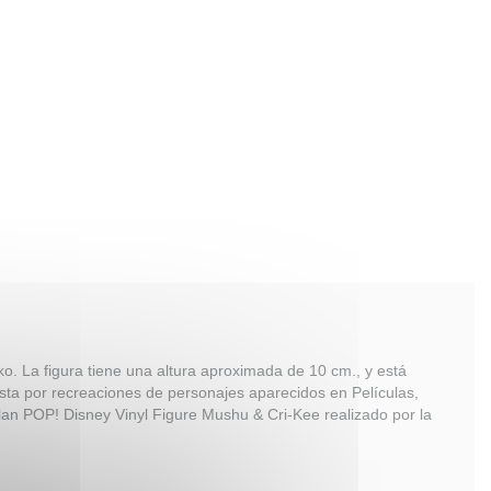
ko. La figura tiene una altura aproximada de 10 cm., y está
sta por recreaciones de personajes aparecidos en Películas,
lan POP! Disney Vinyl Figure Mushu & Cri-Kee realizado por la