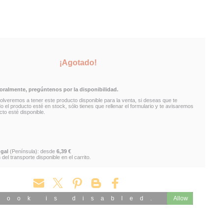
¡Agotado!
almente, pregúntenos por la disponibilidad.
lveremos a tener este producto disponible para la venta, si deseas que te
el producto esté en stock, sólo tienes que rellenar el formulario y te avisaremos
to esté disponible.
gal
(Península): desde
6,39 €
del transporte disponible en el carrito.
book is disabled.
Allow