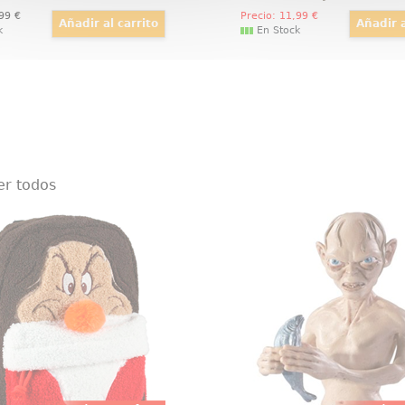
,99
€
Precio:
11
,99
€
k
En Stock
er todos
hila Gruñon Casual Disney
Figura Gollum Toyll
da y mullida mochila de
Figura articulada de
de Disney basado en la
basado en la saga de El
película de Walt Disney
los Anillos. Puedes m
eves y los siete enanitos.
brazos y piernas
 para pasar un día mágico
aproximadamente 19
con un toque travieso.
regalo perfecto para fa
Tierra Media y será un 
compañero