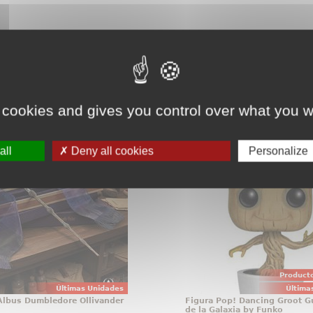
teresarte.
Pincha aquí para ver todos
 cookies and gives you control over what you w
 de Albus Dumbledore
Figura Pop! Dancin
Ollivander
Guardianes de la Galaxia
all
Deny all cookies
Personalize
tos que no se guardan, se
Figura de Dancing Groot 
con orgullo, y la varita de
en vinilo perteneciente a
umbledore pertenece a
Pop! de Funko. La figura 
egoría desde el primer
altura aproximada de 1
 Esta réplica oficial de
está basada en la pel
otter reúne elegancia,
Guardianes de la Gal
lismo y acabado de
Marve
colección
Producto
Últimas Unidades
Última
 Albus Dumbledore Ollivander
Figura Pop! Dancing Groot G
de la Galaxia by Funko