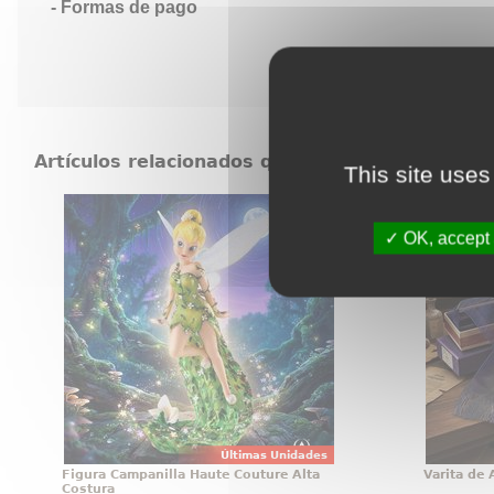
Formas de pago
Artículos relacionados que también pueden in
This site uses
Figura Campanilla Haute Couture
Varita
Alta Costura
OK, accept 
Mágica figura de Campanilla
Hay obje
(Tinker Bell) de la línea Haute
exhiben 
Couture de Walt Disney basada en
Albus D
el clásico Peter Pan de 1953.
esa cat
vistazo.
Harry P
simbo
Últimas Unidades
Figura Campanilla Haute Couture Alta
Varita de
Costura