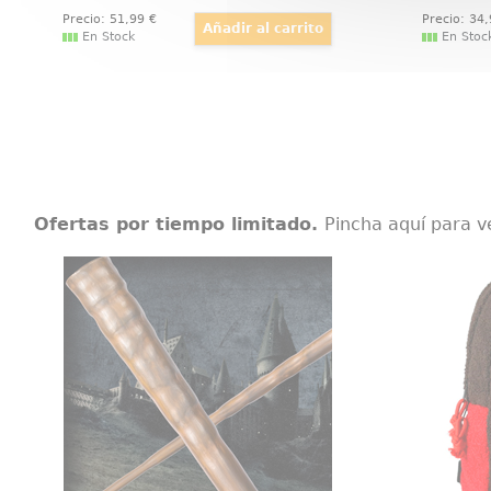
Precio:
51
,99
€
Precio:
34
En Stock
En Stoc
Ofertas por tiempo limitado.
Pincha aquí para v
Varita de Katie Bell
Moc
Réplica oficial de la varita de Katie
Diverti
Bell con motivo de la película
Gruñon 
Harry Potter, Las Reliquias de la
famosa 
Muerte (Harry Potter and the
Blancani
Deathly Hollow). Viene en caja de
Perfecto
regalo.