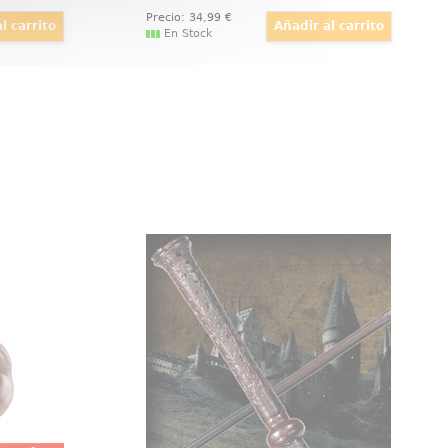
Precio:
34
,99
€
En Stock
ectible
Varita de Oliver Wood
Bendyfigs
Espectacular réplica oficial de la
 Gollum
varita de Oliver Wood con motivo
 Señor de
de la película Harry Potter, Las
over sus
Reliquias de la Muerte (Harry
. Mide
Potter and the Deathly Hollow).
 cm. El
Viene en caja de regalo.
ns de la
verdadero
 para ti.