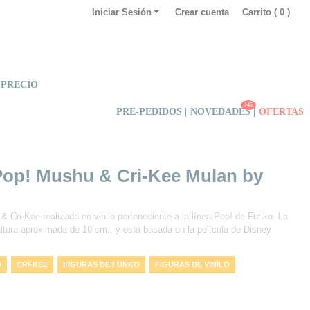
Iniciar Sesión
Crear cuenta
Carrito (
0
)
 PRECIO
145
PRE-PEDIDOS |
NOVEDADES
|
OFERTAS
Pop! Mushu & Cri-Kee Mulan by
& Cri-Kee realizada en vinilo perteneciente a la línea Pop! de Funko. La
 altura aproximada de 10 cm., y está basada en la película de Disney
O
CRI-KEE
FIGURAS DE FUNKO
FIGURAS DE VINILO
MUSHU
POP!
DISNEY
VINYL
FUNKO
VINILO