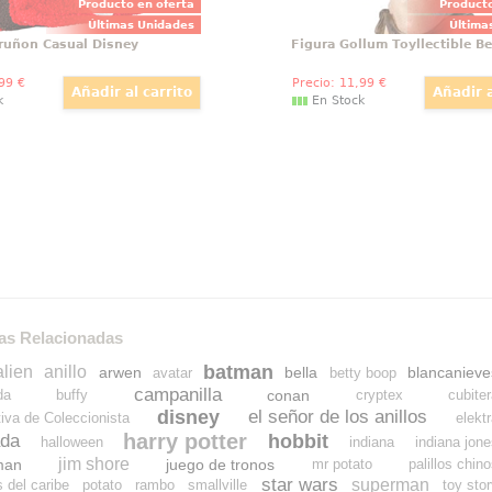
Producto en oferta
Producto
Últimas Unidades
Última
ruñon Casual Disney
Figura Gollum Toyllectible B
,99
€
Precio:
11
,99
€
k
En Stock
as Relacionadas
batman
alien
anillo
arwen
bella
blancanieve
avatar
betty boop
campanilla
conan
da
buffy
cryptex
cubite
disney
el señor de los anillos
tiva de Coleccionista
elekt
harry potter
hobbit
da
halloween
indiana
indiana jon
jim shore
man
juego de tronos
mr potato
palillos chin
star wars
superman
s del caribe
potato
rambo
smallville
toy sto