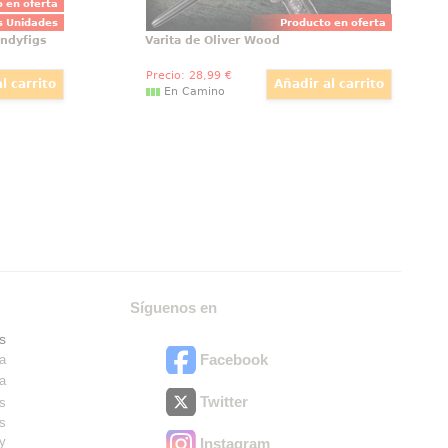
 en oferta
s Unidades
Producto en oferta
endyfigs
Varita de Oliver Wood
Precio:
28
,99
€
En Camino
Síguenos en
s
Facebook
ra
ra
Twitter
es
os
ry
Instagram