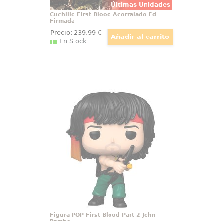
Últimas Unidades
Cuchillo First Blood Acorralado Ed
Firmada
Precio:
239
,99
€
En Stock
Figura POP First Blood Part 2 John
Rambo
La intensidad del cine de acción
clásico se refleja en una figura
que transmite tensión,
supervivencia y determinación
pura. Esta figura Funko POP
Rambo First Blood Part II John
Rambo
Figura POP First Blood Part 2 John