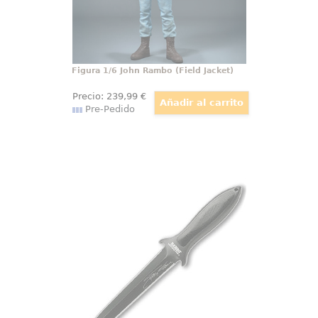
Figura 1/6 John Rambo (Field Jacket)
Precio:
239
,99
€
Pre-Pedido
Cuchillo de Bota Rambo II
Edición firmada de la réplica del
famoso cuchillo de bota de
Sylvester Stallone en “Rambo II”.