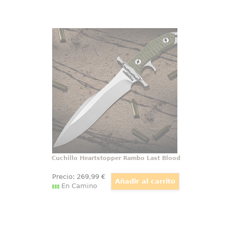
Cuchillo Heartstopper Rambo Last
Blood
Réplica oficial del cuchillo de
Rambo Heartstopper basado en la
película de Rambo: Last Blood. El
cuchillo tiene una hoja de acero
inoxidable templado 7Cr17,
Cuchillo Heartstopper Rambo Last Blood
Precio:
269
,99
€
En Camino