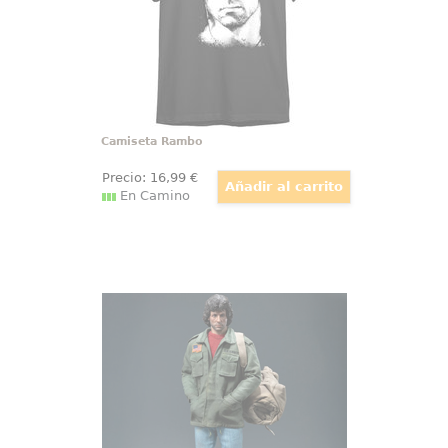
“RAMBO”
Camiseta Rambo
Precio:
16
,99
€
En Camino
Figura 1/6 John Rambo (Field Jacket)
Leyenda del cine de acción en tus
manos: Rambo: First Blood –
Figura 1/6 John Rambo (Field
Jacket) 31 cm llega para elevar
cualquier vitrina de
coleccionismo. Esta figura
articulada