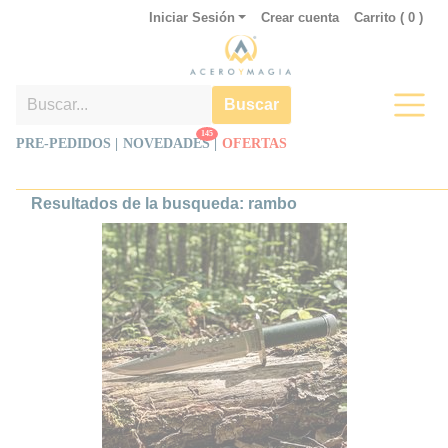
Iniciar Sesión
Crear cuenta
Carrito (
0
)
Buscar
145
PRE-PEDIDOS |
NOVEDADES
|
OFERTAS
Resultados de la busqueda: rambo
Cuchillo First Blood Acorralado Ed
Firmada
La réplica cuchillo Rambo impone
desde el primer vistazo por su
silueta afilada, el lomo dentado y
ese mango verde que remite de
inmediato al cine de
supervivencia más reconocible.
No es una pieza discreta: está
pensada para ocupar espacio
visual