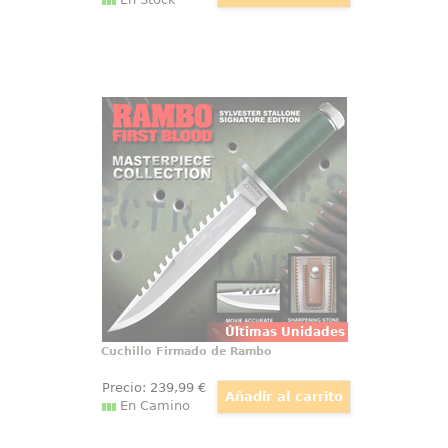
Cuchillo Firmado de Rambo
El acero visto de cerca cambia la
escena por completo. Esta réplica
cuchillo Rambo Acorralado en
escala 1:1 concentra la presencia
áspera del cine de supervivencia
en una pieza pensada para
colección, exposición y memoria
visual.
Últimas Unidades
Cuchillo Firmado de Rambo
Precio:
239
,99
€
En Camino