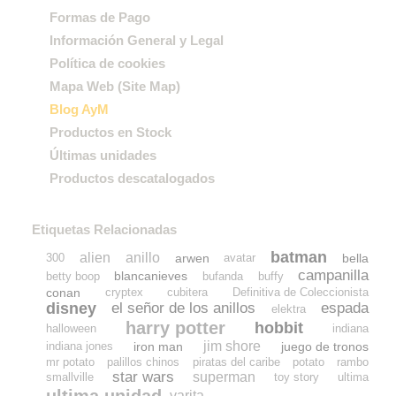
Formas de Pago
Información General y Legal
Política de cookies
Mapa Web (Site Map)
Blog AyM
Productos en Stock
Últimas unidades
Productos descatalogados
Etiquetas Relacionadas
batman
alien
anillo
arwen
bella
300
avatar
campanilla
blancanieves
betty boop
bufanda
buffy
conan
cryptex
cubitera
Definitiva de Coleccionista
disney
el señor de los anillos
espada
elektra
harry potter
hobbit
halloween
indiana
jim shore
iron man
juego de tronos
indiana jones
mr potato
palillos chinos
piratas del caribe
potato
rambo
star wars
superman
smallville
toy story
ultima
ultima unidad
varita