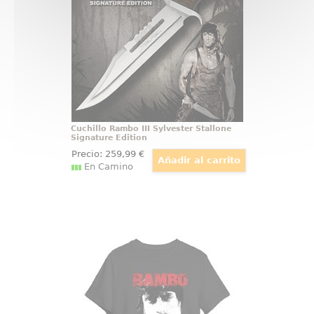
incluye certificado y vaina,
realizado en acero 420.
Cuchillo Rambo III Sylvester Stallone
Signature Edition
Precio:
259
,99
€
En Camino
Camiseta Rambo
La acción clásica tiene uniforme
propio, y esta camiseta Rambo
adulto lo demuestra con un
diseño contundente y sin rodeos:
retrato en alto contraste en
blanco y negro con el nombre