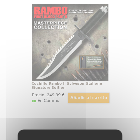
Cuchillo Rambo II Sylvester Stallone
Signature Edition
Hay objetos que parecen salir de
la pantalla, y esta réplica cuchillo
Rambo II conserva toda la
contundencia visual del arma
asociada a John Rambo. La
Sylvester Stallone Signature
Edition reproduce el diseño visto
en First Blood Part II
Cuchillo Rambo II Sylvester Stallone
Signature Edition
Precio:
249
,99
€
En Camino
Cuchillo Rambo III Masterpiece
Collection