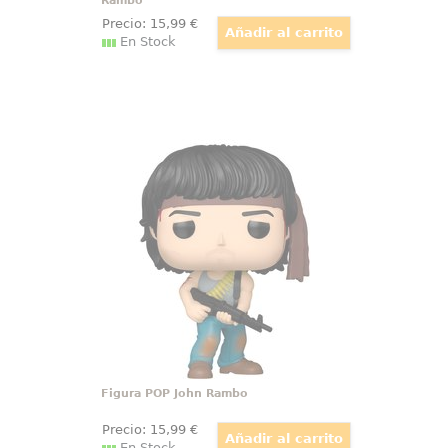
Rambo
Precio:
15
,99
€
En Stock
Figura POP John Rambo
La acción más icónica del cine de
los años 80 se condensa en una
figura que transmite fuerza,
carácter y nostalgia desde el
primer vistazo. Esta figura Funko
POP Rambo John Rambo
Figura POP John Rambo
Precio:
15
,99
€
En Stock