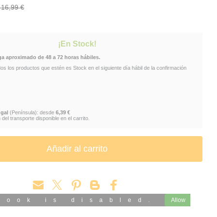
: 16,99 €
¡En Stock!
ga aproximado de 48 a 72 horas hábiles.
 los productos que estén es Stock en el siguiente día hábil de la confirmación
gal
(Península): desde
6,39 €
del transporte disponible en el carrito.
book is disabled.
Allow