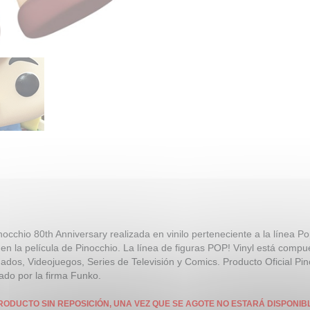
nocchio 80th Anniversary realizada en vinilo perteneciente a la línea P
en la película de Pinocchio. La línea de figuras POP! Vinyl está comp
ados, Videojuegos, Series de Televisión y Comics. Producto Oficial Pi
ado por la firma Funko.
RODUCTO SIN REPOSICIÓN, UNA VEZ QUE SE AGOTE NO ESTARÁ DISPONIB