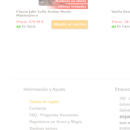
Producto en oferta
Últimas Unidades
Figura Jake Sully Avatar Movie
Varita Dea
Masterpiece
Precio:
679
,99
€
Precio:
28
En Stock
En Cam
Información y Ayuda
Etiquet
300
Tarjeta de regalo
bufan
Contactar
Defini
FAQ - Preguntas frecuentes
espa
Registrarse en Acero y Magia
iron 
pirata
Quiénes somos