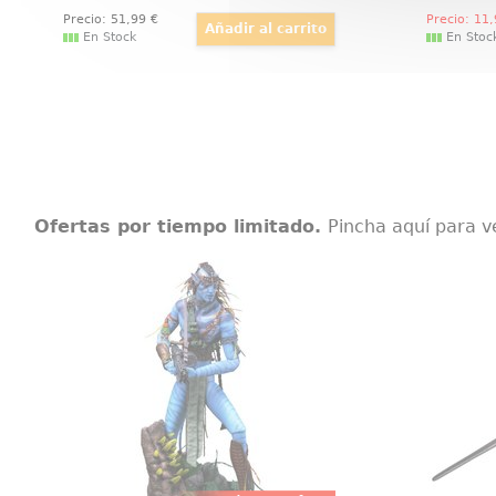
Precio:
51
,99
€
Precio:
11
En Stock
En Stoc
Ofertas por tiempo limitado.
Pincha aquí para v
Figura Jake Sully Avatar Movie
Masterpiece
Adéntra
Figura Movie Masterpiece Edición
mund
Limitada de Jake Sully basado en
impresio
la película Avatar interpretado por
versió
Sam Worthington.
personaj
como se
Harry P