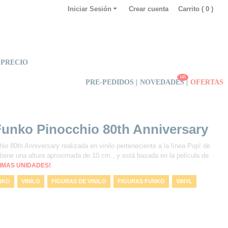
Iniciar Sesión
Crear cuenta
Carrito (
0
)
 PRECIO
145
PRE-PEDIDOS |
NOVEDADES
|
OFERTAS
Funko Pinocchio 80th Anniversary
io 80th Anniversary realizada en vinilo perteneciente a la línea Pop! de
 tiene una altura aproximada de 10 cm., y está basada en la película de
TIMAS UNIDADES!
NKO
VINILO
FIGURAS DE VINILO
FIGURAS FUNKO
VINYL
PINOCCHIO 80TH ANNIVERSARY
FUNKO ESPAÑA