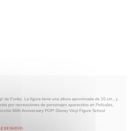
op! de Funko. La figura tiene una altura aproximada de 10 cm., y
uesta por recreaciones de personajes aparecidos en Películas,
nocchio 80th Anniversary POP! Disney Vinyl Figure School
LE DE NUEVO.