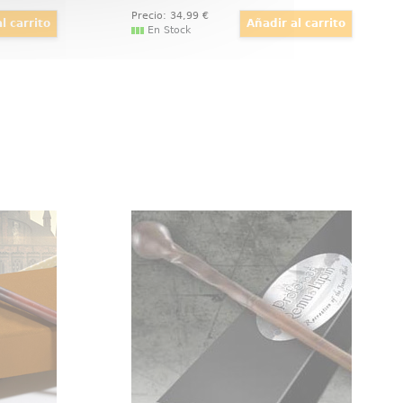
Precio:
34
,99
€
En Stock
llivanders
Varita Remus Lupin
a réplica
Espectacular y realista réplica
 Helmut,
oficial de la varita del profesor
elículas
Remus Lupin con motivo de la
Viene en
película Harry Potter, Las
lo y con
Reliquias de la Muerte (Harry
 adornar.
Potter and the Deathly Hollow).
Viene en caja de regalo