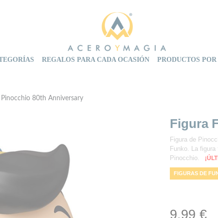
TEGORÍAS
REGALOS PARA CADA OCASIÓN
PRODUCTOS POR
 Pinocchio 80th Anniversary
Figura 
Figura de Pinocch
Funko. La figura
Pinocchio.
¡ÚL
FIGURAS DE FU
FIGURA FUNKO 
9,99 €