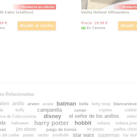
Producto en oferta
Producto
th Eater (stallion)
Varita Helmut Ollivanders
,99
€
Precio:
29
,99
€
ino
En Camino
as Relacionadas
batman
alien
anillo
arwen
bella
blancanieve
avatar
betty boop
campanilla
conan
da
buffy
cryptex
cubite
disney
el señor de los anillos
tiva de Coleccionista
elekt
harry potter
hobbit
da
halloween
indiana
indiana jon
jim shore
man
juego de tronos
mr potato
palillos chin
star wars
superman
s del caribe
potato
rambo
smallville
toy sto