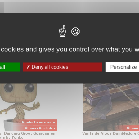
teresarte.
Pincha aquí para ver todos
 cookies and gives you control over what you w
 Pop! Dancing Groot
Varita de Albus Dum
nes de la Galaxia by Funko
all
Deny all cookies
Personalize
e Dancing Groot realizada
Hay objetos que no se gu
o perteneciente a la línea
exhiben con orgullo, y la
Funko. La figura tiene una
Albus Dumbledore per
aproximada de 10 cm., y
esa categoría desde e
sada en la película de
vistazo. Esta réplica o
anes de la Galaxia de
Harry Potter reúne el
Marvel Comics.
simbolismo y acab
Producto en oferta
Últimas Unidades
Última
p! Dancing Groot Guardianes
Varita de Albus Dumbledore O
axia by Funko