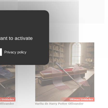
ant to activate
bledore
Varita de Harry Potter Ollivander
Ollivander
Varita de Harry Potter original con
Privacy policy
ardan, se
licencia oficial, diseñada para
 varita de
convertir cualquier colección en
tenece a
una pieza con presencia propia
l primer
desde el primer vistazo. Esta
ficial de
réplica de Harry Potter a escala
egancia,
1:1 reúne acabado cuidado
ado de
colección
s Unidades
Últimas Unidades
llivander
Varita de Harry Potter Ollivander