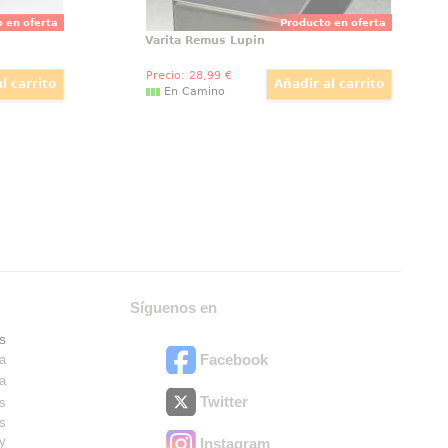
 en oferta
Producto en oferta
Varita Remus Lupin
Precio:
28
,99
€
En Camino
Síguenos en
s
Facebook
ra
ra
Twitter
es
os
ry
Instagram