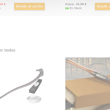
,99
€
Precio:
34
,99
€
k
En Stock
er todos
Varita Death Eater (stallion)
Varita Helmut O
te en la oscuridad del
Épica, detallada y mágic
o mágico con la
oficial de la varita de
nante Varita de Mortífago
basada en la saga de p
n 5 en su edición de
Animales Fantásticos. 
e. Esta réplica 1/1, tal
una bonita caja de rega
 ve en las películas de
una cenefa para
otter, ha sido pintada a
mano con meticulosidad