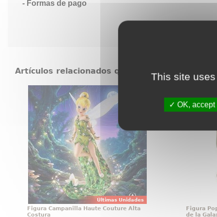
Formas de pago
Artículos relacionados que también pueden in
This site uses
Figura Campanilla Haute Couture
Figura
Alta Costura
Guardia
OK, accept 
Mágica figura de Campanilla
Figura d
(Tinker Bell) de la línea Haute
en vinil
Couture de Walt Disney basada en
Pop! de 
el clásico Peter Pan de 1953.
altura 
está ba
Guardi
Últimas Unidades
Figura Campanilla Haute Couture Alta
Figura Po
Costura
de la Gal