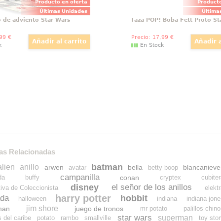
Producto en oferta
Producto
Últimas Unidades
Última
o de adviento Star Wars
Taza POP! Boba Fett Proto St
,99
€
Precio:
17
,99
€
k
En Stock
as Relacionadas
batman
alien
anillo
arwen
bella
blancanieve
avatar
betty boop
campanilla
conan
da
buffy
cryptex
cubite
disney
el señor de los anillos
tiva de Coleccionista
elekt
harry potter
hobbit
da
halloween
indiana
indiana jon
jim shore
man
juego de tronos
mr potato
palillos chin
star wars
superman
s del caribe
potato
rambo
smallville
toy sto