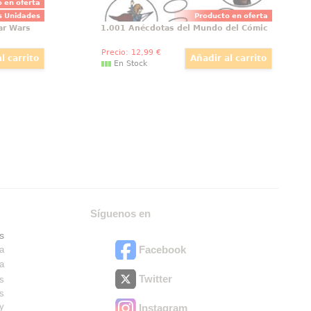
 en oferta
s Unidades
Producto en oferta
ar Wars
1.001 Anécdotas del Mundo del Cómic
Precio:
12
,99
€
En Stock
Síguenos en
s
Facebook
ra
ra
Twitter
es
os
ry
Instagram