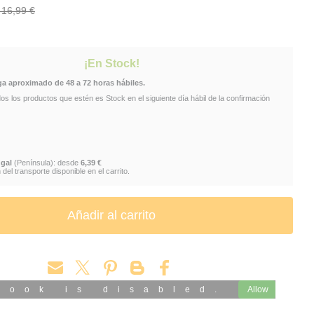
: 16,99 €
 ESPAÑA
¡En Stock!
ga aproximado de 48 a 72 horas hábiles.
 los productos que estén es Stock en el siguiente día hábil de la confirmación
gal
(Península): desde
6,39 €
del transporte disponible en el carrito.
book is disabled.
Allow