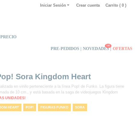
Iniciar Sesión
Crear cuenta
Carrito (
0
)
 PRECIO
145
PRE-PEDIDOS |
NOVEDADES
|
OFERTAS
Pop! Sora Kingdom Heart
alizada en vinilo perteneciente a la línea Pop! de Funko. La figura tiene
imada de 10 cm., y está basada en la saga de videojuegos Kingdom
MAS UNIDADES!
DOM HEART
POP!
FIGURAS FUNKO
SORA
ILO
FIGURA POP!
FIGURAS DE FUNKO
FUNKO
ORA KINGDOM HEART
KINGDOM HEART
KINGDOM HEART