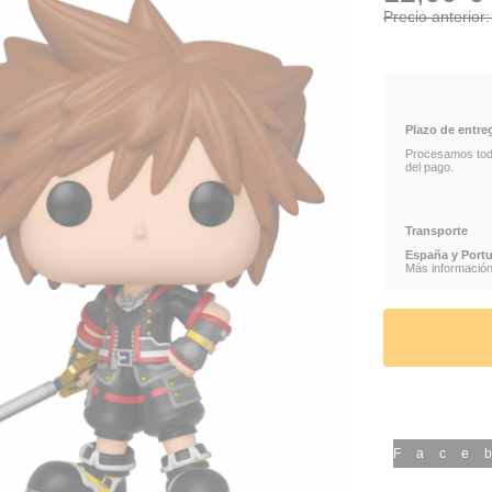
Precio anterior
VINYL
FUNKO
Plazo de entre
Procesamos todos
del pago.
Transporte
España y Portu
Más información 
Face