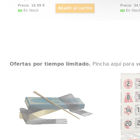
Precio:
16
,99
€
Precio:
34
En Stock
En Stoc
Ofertas por tiempo limitado.
Pincha aquí para v
Varita Newt Scamander Ollivanders
Calend
Maravillosa, detallada y mágica
Calenda
réplica oficial de la varita de Newt
Wars Po
Scamander, el protagonista de la
está com
serie de películas Animales
unos
Fantasticos. Viene en una bonita
aproxi
caja de regalo y con una cenefa
para adornar.