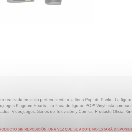
ra realizada en vinilo perteneciente a la línea Pop! de Funko. La figur
ojuegos Kingdom Hearts . La línea de figuras POP! Vinyl está compues
ados, Videojuegos, Series de Televisión y Comics. Producto Oficial Kin
RODUCTO SIN REPOSICIÓN, UNA VEZ QUE SE AGOTE NO ESTARÁ DISPONIB