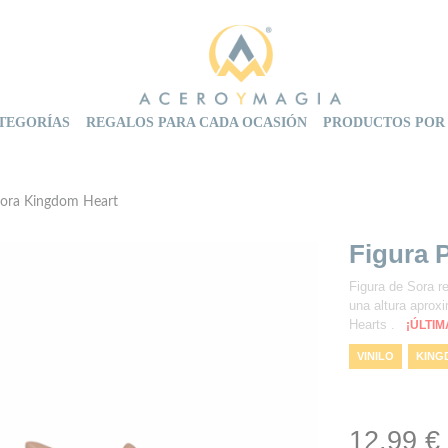
TEGORÍAS
REGALOS PARA CADA OCASIÓN
PRODUCTOS POR
Sora Kingdom Heart
Figura 
Figura de Sora re
una altura aprox
Hearts .
¡ÚLTI
VINILO
KING
FIGURAS DE VIN
12,99 €
FIGURA POP! S