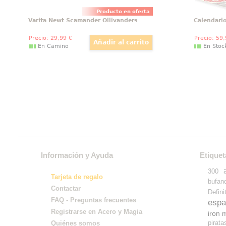
Producto en oferta
Varita Newt Scamander Ollivanders
Calendari
Precio:
29
,99
€
Precio:
59
En Camino
En Stoc
Información y Ayuda
Etiquet
300
Tarjeta de regalo
bufan
Contactar
Defini
FAQ - Preguntas frecuentes
espa
Registrarse en Acero y Magia
iron 
pirata
Quiénes somos