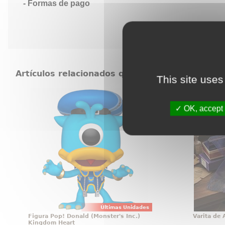
Formas de pago
Artículos relacionados que también pueden in
This site uses
Figura Pop! Donald (Monster's Inc.)
Varita
Kingdom Heart
OK, accept 
Figura de Donald (Monster's Inc.)
Hay obje
realizada en vinilo perteneciente
exhiben 
a la línea Pop! de Funko. La figura
Albus D
tiene una altura aproximada de
esa cat
10 cm., y está basada en la saga
vistazo.
de videojuegos Kingdom Hearts .
Harry P
simbo
Últimas Unidades
Figura Pop! Donald (Monster's Inc.)
Varita de
Kingdom Heart