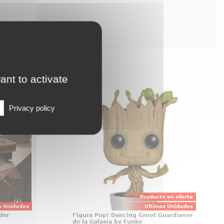
ant to activate
Ollivander
Figura Pop! Dancing Groot
Guardianes de la Galaxia by Funko
iginal con
Privacy policy
Figura de Dancing Groot realizada
ada para
en vinilo perteneciente a la línea
ección en
Pop! de Funko. La figura tiene una
a propia
altura aproximada de 10 cm., y
zo. Esta
está basada en la película de
 a escala
Guardianes de la Galaxia de
o cuidado
Marvel Comics.
Producto en oferta
s Unidades
Últimas Unidades
der
Figura Pop! Dancing Groot Guardianes
de la Galaxia by Funko