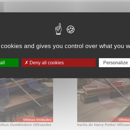
teresarte.
Pincha aquí para ver todos
 cookies and gives you control over what you w
 de Albus Dumbledore
Varita de Harry Potter 
Ollivander
Varita de Harry Potter or
all
Deny all cookies
Personalize
tos que no se guardan, se
licencia oficial, diseñ
con orgullo, y la varita de
convertir cualquier col
umbledore pertenece a
una pieza con presenci
egoría desde el primer
desde el primer vista
 Esta réplica oficial de
réplica de Harry Potter
otter reúne elegancia,
1:1 reúne acabad
lismo y acabado de
colección
Últimas Unidades
Última
 Albus Dumbledore Ollivander
Varita de Harry Potter Ollivan