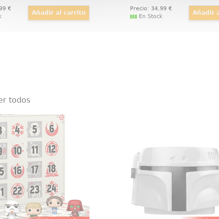
,99
€
Precio:
34
,99
€
k
En Stock
er todos
ario de adviento Star Wars
Taza POP! Boba Fett Pr
rio de adviento de Star
Taza POP! Home Boba Fet
cket POP! El calendario
Esta preciosa taza está 
puesto por 24 figuras de
en cerámica con una c
 4 cm de alto
aproximada d
madamente. Descubre a
tus personajes preferidos