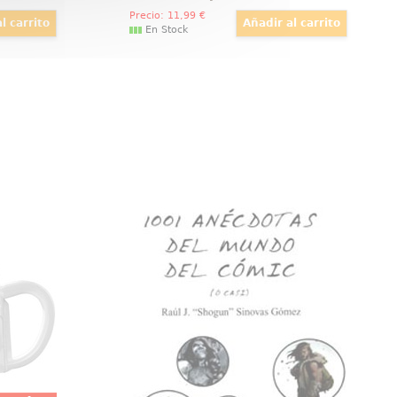
Precio:
11
,99
€
En Stock
oto Star
1.001 Anécdotas del Mundo del
Wars
Cómic
t Proto.
1.001 Anécdotas del Mundo del
realizada
Cómic (o casi) recoge algunas de
apacidad
las curiosidades más divertidas y
e 350 ml.
guardadas por las editoriales...