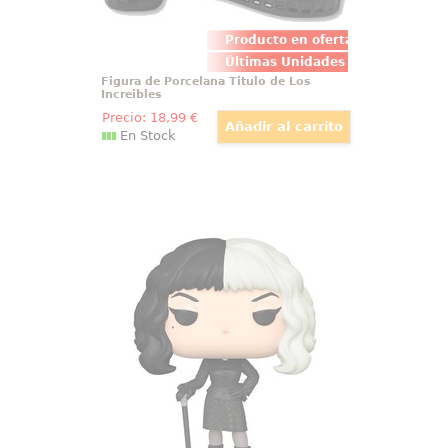
Producto en oferta
Últimas Unidades
Figura de Porcelana Titulo de Los
Increibles
Precio:
18
,99
€
En Stock
Figura POP Cruella Making Art
Actitud punk con sello de alta
costura. La figura Funko POP
Disney Cruella “Making Art” capta
su melena bicolor, el gesto
desafiante y el abrigo entallado
con una escultura nítida y pintura
limpia que lucen de maravilla en
vitrina.