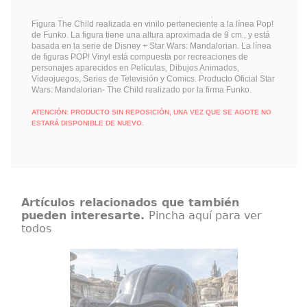
Figura The Child realizada en vinilo perteneciente a la línea Pop!
de Funko. La figura tiene una altura aproximada de 9 cm., y está
basada en la serie de Disney + Star Wars: Mandalorian. La línea
de figuras POP! Vinyl está compuesta por recreaciones de
personajes aparecidos en Películas, Dibujos Animados,
Videojuegos, Series de Televisión y Comics. Producto Oficial Star
Wars: Mandalorian- The Child realizado por la firma Funko.
ATENCIÓN: PRODUCTO SIN REPOSICIÓN, UNA VEZ QUE SE AGOTE NO
ESTARÁ DISPONIBLE DE NUEVO.
Artículos relacionados que también
pueden interesarte.
Pincha aquí para ver
todos
Casco Darth Vader Black Series Star
Wars: Obi-Wan Kenobi
Obi-Wan Kenobi tiene lugar varios
años tras los dramáticos sucesos
de Star Wars: La venganza de los