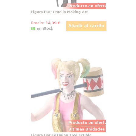
Producto en oferta
Figura POP Cruella Making Art
Precio:
14
,99
€
En Stock
Figura Harley Quinn Toyllectible
Bendyfigs
Figura articulada de Harley Quinn
basado en el popular personaje
de DC Comics. Puedes mover tus
brazos y piernas. Mide
aproximadamente 19 cm. El
regalo perfecto para fans de DC
Comics
Producto en oferta
Últimas Unidades
Figura Harley Quinn Toyllectible