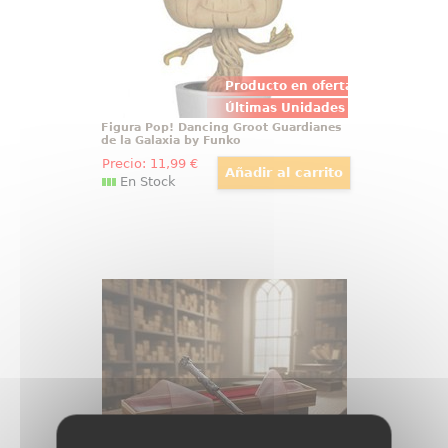
Marvel Comics.
Producto en oferta
Últimas Unidades
Figura Pop! Dancing Groot Guardianes
de la Galaxia by Funko
Precio:
11
,99
€
En Stock
Varita de Harry Potter Ollivander
Varita de Harry Potter original con
licencia oficial, diseñada para
convertir cualquier colección en
una pieza con presencia propia
desde el primer vistazo. Esta
réplica de Harry Potter a escala
1:1 reúne acabado cuidado