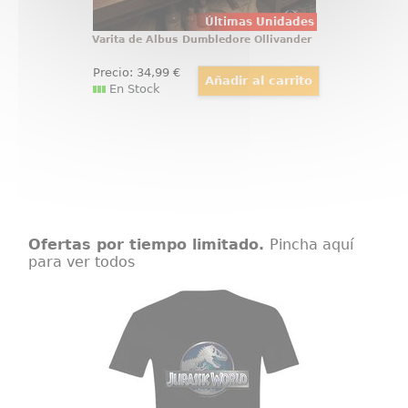
Últimas Unidades
Varita de Albus Dumbledore Ollivander
Precio:
34
,99
€
En Stock
Ofertas por tiempo limitado.
Pincha aquí
para ver todos
Camiseta Jurassic World S Logo
Camiseta con el logo de Jurassic
World película dirigida por Colin
Trevorrow y protagonizada por
Chris Pratt y Bryce Dallas Howard.
Disfruta con está camiseta y
revive todas las aventuras de este
peculiar parque temático.