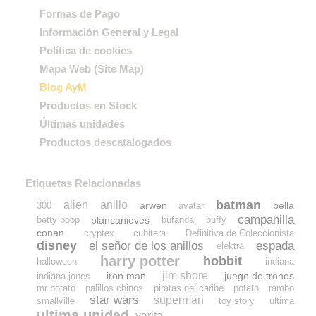
Formas de Pago
Información General y Legal
Política de cookies
Mapa Web (Site Map)
Blog AyM
Productos en Stock
Últimas unidades
Productos descatalogados
Etiquetas Relacionadas
batman
alien
anillo
arwen
bella
300
avatar
campanilla
blancanieves
betty boop
bufanda
buffy
conan
cryptex
cubitera
Definitiva de Coleccionista
disney
el señor de los anillos
espada
elektra
harry potter
hobbit
halloween
indiana
jim shore
iron man
juego de tronos
indiana jones
mr potato
palillos chinos
piratas del caribe
potato
rambo
star wars
superman
smallville
toy story
ultima
ultima unidad
varita