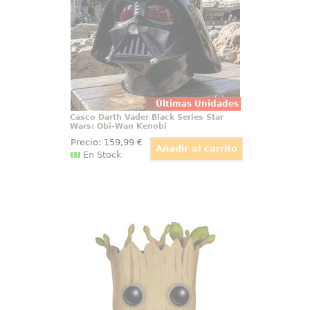
Sith, en donde Kenobi enfrentó la
corrupción de su amigo y
aprendiz Jedi Anakin Skywalker,
Últimas Unidades
Casco Darth Vader Black Series Star
Wars: Obi-Wan Kenobi
Precio:
159
,99
€
En Stock
Figura Pop! Dancing Groot
Guardianes de la Galaxia by Funko
Figura de Dancing Groot realizada
en vinilo perteneciente a la línea
Pop! de Funko. La figura tiene una
altura aproximada de 10 cm., y
está basada en la película de
Guardianes de la Galaxia de