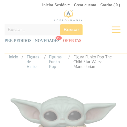
Iniciar Sesión
Crear cuenta
Carrito (
0
)
Buscar
147
PRE-PEDIDOS |
NOVEDADES
|
OFERTAS
Inicio
/
Figuras
/
Figuras
/
Figura Funko Pop The
de
Funko
Child Star Wars:
Vinilo
Pop
Mandalorian