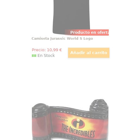
Producto en oferta
Camiseta Jurassic World S Logo
Precio:
10
,99
€
En Stock
Figura de Porcelana Titulo de Los
Increibles
Figura realizada en porcelana de
el título de la película de Los
Increibles.