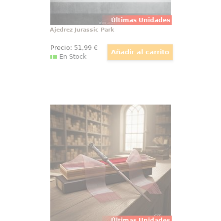
Últimas Unidades
Ajedrez Jurassic Park
Precio:
51
,99
€
En Stock
Varita de Harry Potter Ollivander
Varita de Harry Potter original con
licencia oficial, diseñada para
convertir cualquier colección en
una pieza con presencia propia
desde el primer vistazo. Esta
réplica de Harry Potter a escala
1:1 reúne acabado cuidado
Últimas Unidades