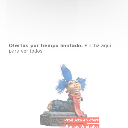
Ofertas por tiempo limitado.
Pincha aquí
para ver todos
Estatua 1/1 Ello Worm
Entre los muros infinitos del
Laberinto se esconden criaturas
tan curiosas como encantadoras,
y pocas tan memorables como el
Ello Worm, ahora recreado en
esta entrañable estatua a escala
1:1 por Weta Workshop.
Producto en oferta
Últimas Unidades