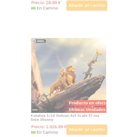
Precio:
28
,99
€
En Camino
Estatua 1/10 Deluxe Art Scale El rey
león Disney
La Estatua 1/10 Deluxe Art Scale
El Rey León Disney recrea la
elevación de Simba sobre el Risco
del Orgullo. Esta estatua El Rey
León 1/10 Iron Studios reúne a
Rafiki, Simba y los animales de las
Tierras del Orgullo.
Producto en oferta
Últimas Unidades
Estatua 1/10 Deluxe Art Scale El rey
león Disney
Precio:
1.026
,99
€
En Camino