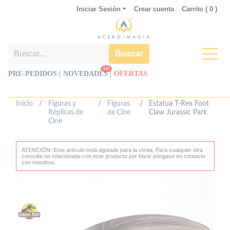
Iniciar Sesión
Crear cuenta
Carrito (
0
)
Buscar
145
PRE-PEDIDOS |
NOVEDADES
|
OFERTAS
Inicio
/
Figuras y
/
Figuras
/
Estatua T-Rex Foot
Réplicas de
de Cine
Claw Jurassic Park
Cine
ATENCIÓN: Este artículo está agotado para la venta. Para cualquier otra
consulta no relacionada con este producto por favor póngase en contacto
con nosotros.