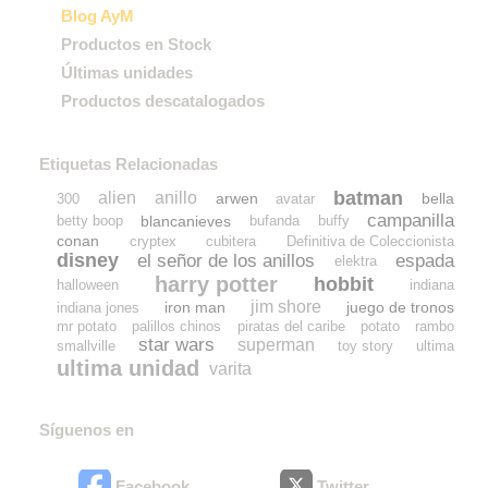
Blog AyM
Productos en Stock
Últimas unidades
Productos descatalogados
Etiquetas Relacionadas
batman
alien
anillo
arwen
bella
300
avatar
campanilla
blancanieves
betty boop
bufanda
buffy
conan
cryptex
cubitera
Definitiva de Coleccionista
disney
el señor de los anillos
espada
elektra
harry potter
hobbit
halloween
indiana
jim shore
iron man
juego de tronos
indiana jones
mr potato
palillos chinos
piratas del caribe
potato
rambo
star wars
superman
smallville
toy story
ultima
ultima unidad
varita
Síguenos en
Facebook
Twitter