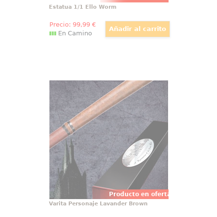
Estatua 1/1 Ello Worm
Precio:
99
,99
€
En Camino
Varita Personaje Lavander Brown
Preciosa y realista réplica oficial
de la varita de Lavender Brown
con motivo de la película Harry
Potter, Las Reliquias de la Muerte
(Harry Potter and the Deathly
Hollow). Viene en caja de regalo.
Producto en oferta
Varita Personaje Lavander Brown