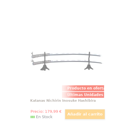
Katanas Nichirin Inosuke Hashibira
Estas dos espadas Nichirin de
Inosuke Hashibira, fabricadas en
ABS plástico a escala real de 93
cm, recrean con todo detalle las
hojas irregulares y dentadas que
definen el estilo salvaje del
cazademonios.
Producto en oferta
Últimas Unidades
Katanas Nichirin Inosuke Hashibira
Precio:
179
,99
€
En Stock