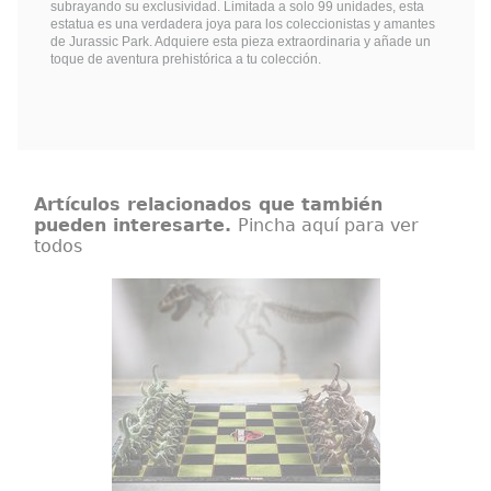
subrayando su exclusividad. Limitada a solo 99 unidades, esta
estatua es una verdadera joya para los coleccionistas y amantes
de Jurassic Park. Adquiere esta pieza extraordinaria y añade un
toque de aventura prehistórica a tu colección.
Artículos relacionados que también
pueden interesarte.
Pincha aquí para ver
todos
Ajedrez Jurassic Park
Réplica oficial del ajedrez basada
en la saga de Jurassic Park. Un
juego de ajedrez intrincadamente
detallado que incluye 32 piezas
de dinosaurio de PVC finamente
esculpidas y un tablero gráfico
completo de cartón con la marca.