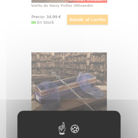
Varita de Harry Potter Ollivander
Precio:
34
,99
€
En Stock
Varita de Albus Dumbledore
Ollivander
Hay objetos que no se guardan, se
exhiben con orgullo, y la varita de
Albus Dumbledore pertenece a
esa categoría desde el primer
vistazo. Esta réplica oficial de
Harry Potter reúne elegancia,
simbolismo y acabado de
colección
Últimas Unidades
Varita de Albus Dumbledore Ollivander