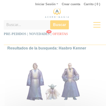
Iniciar Sesión
Crear cuenta
Carrito (
0
)
Buscar
148
PRE-PEDIDOS |
NOVEDADES
|
OFERTAS
Resultados de la busqueda: Hasbro Kenner
Pack de 3 Figuras Force Spirits Star
Wars Episode VI Black Series
Un tributo luminoso a la saga: el
Star Wars Episode VI Black Series
Pack de 3 Figuras Force Spirits 15
cm reúne a Anakin Skywalker,
Yoda y Obi-Wan Kenobi tal como
aparecen en El Retorno del Jedi